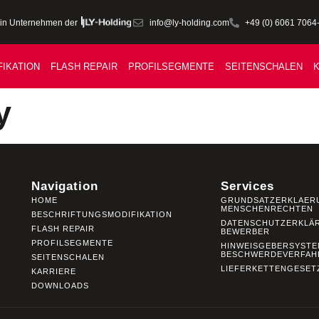
in Unternehmen der
info@ly-holding.com
+49 (0) 6061 7064
IKATION
FLASH REPAIR
PROFILSEGMENTE
SEITENSCHALEN
K
y
Navigation
Services
HOME
GRUNDSATZERKLAER
MENSCHENRECHTEN
BESCHRIFTUNGSMODIFIKATION
DATENSCHUTZERKLÄ
FLASH REPAIR
BEWERBER
PROFILSEGMENTE
HINWEISGEBERSYSTE
BESCHWERDEVERFAH
SEITENSCHALEN
LIEFERKETTENGESET
KARRIERE
DOWNLOADS