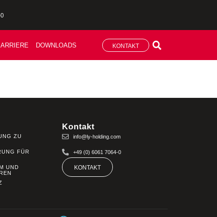
-0
ARRIERE
DOWNLOADS
KONTAKT
Kontakt
UNG ZU
info@ly-holding.com
RUNG FÜR
+49 (0) 6061 7064-0
M UND
KONTAKT
REN
Z